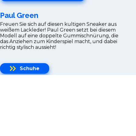
Paul Green
Freuen Sie sich auf diesen kultigen Sneaker aus
weißem Lackleder! Paul Green setzt bei diesem
Modell auf eine doppelte Gummischnürung, die
das Anziehen zum Kinderspiel macht, und dabei
richtig stylisch aussieht!
Schuhe
Paul & Shark
FRESCO ist ein ELS-Baumwollgarn, extra long
staple, sehr dünn und widerstandsfähig. Die
besondere Drehung macht es für heißes und
feuchtes Klima geeignet.
Herren Freizeitmode