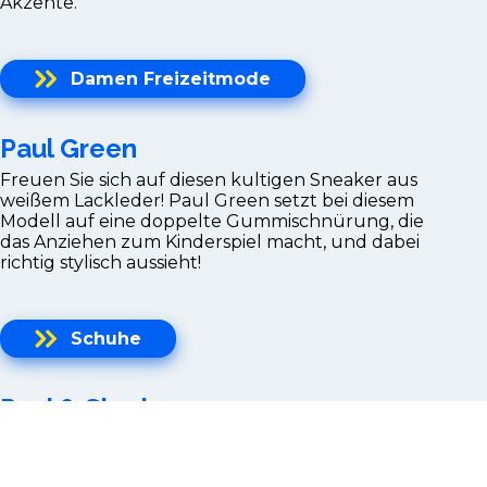
Akzente.
Damen Freizeitmode
Paul Green
Freuen Sie sich auf diesen kultigen Sneaker aus
weißem Lackleder! Paul Green setzt bei diesem
Modell auf eine doppelte Gummischnürung, die
das Anziehen zum Kinderspiel macht, und dabei
richtig stylisch aussieht!
Schuhe
Paul & Shark
FRESCO ist ein ELS-Baumwollgarn, extra long
staple, sehr dünn und widerstandsfähig. Die
besondere Drehung macht es für heißes und